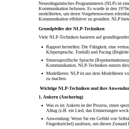
Neurolinguistisches Programmieren (NLP) ist ein
Kommunikation befassen. Es wurde in den 1970er
modellierten, um deren Vorgehensweisen erlernba
Kommunikation effektiver zu gestalten. NLP biet
Grundpfeiler der NLP-Techniken
Viele NLP-Techniken basieren auf grundlegende
Rapport herstellen: Die Fähigkeit, eine ver
Körpersprache, Tonfall) und Pacing (Begleiten
Sinnesspezifische Sprache (Repräsentationss
Kommunikation. NLP-Techniken nutzen dieses
Modellieren: NLP ist aus dem Modellieren von 
zu machen.
Wichtige NLP-Techniken und ihre Anwendu
1. Ankern (Anchoring)
Was es ist: Ankern ist der Prozess, einen sp
Alltag (z.B. ein Lied, das Erinnerungen weck
Anwendung: Wenn Sie ein Gefühl von Selbstve
Fingerknöchel) auslösen, um diesen Zustand 