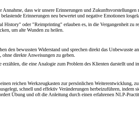
er Annahme, dass wir unsere Erinnerungen und Zukunftsvorstellungen m
en belastende Erinnerungen neu bewertet und negative Emotionen losge
istory" oder "Reimprinting" erlauben es, in die Vergangenheit zu re
icken, um alte Wunden zu heilen.
hen den bewussten Widerstand und sprechen direkt das Unbewusste an
n, ohne direkte Anweisungen zu geben.
rzählen, die eine Analogie zum Problem des Klienten darstellt und imp
n einen reichen Werkzeugkasten zur persönlichen Weiterentwicklung, 
sgelegt, schnell und effektiv Veränderungen herbeizuführen, indem si
dert Übung und oft die Anleitung durch einen erfahrenen NLP-Practiti