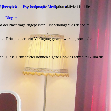
ezeigt, wenn die entsprechende Option aktiviert ist. Die
Über mich
Psychotherapie Methoden
Blog
d der Nachfrage angepassten Erscheinungsbilds der Seite.
on Drittanbietern zur Verfügung gestellt werden, sowie die
den. Diese Drittanbieter können eigene Cookies setzen, z.B. um die