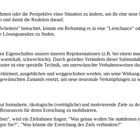
hmen oder die Perspektive einer Situation zu ändern, um ihr eine neue 
ion und damit die Reaktion darauf.
heitern" betrachtet, könnte ein Reframing es in eine "Lernchance" o
e Lösungsansätze zu finden.
hen Eigenschaften unserer inneren Repräsentationen (z.B. bei einem inner
: warm/kalt, schwer/leicht). Durch gezieltes Verändern dieser Submodal
ster ist eine spezielle Technik, um unerwünschte Verhaltensweisen du
kleinert, ausgeblichen und weggeschoben werden, um seine Wirkung 
s gewünschten Zustands ersetzt, um neue neuronale Verknüpfungen zu s
t formulierte, ökologische (verträgliche) und motivierende Ziele zu def
Ressourcen für deren Erreichung zu mobilisieren.
ben", wird ein Zielrahmen fragen: "Was genau wollen Sie stattdessen e
gen Sie?", "Was könnte die Erreichung des Ziels verhindern?"