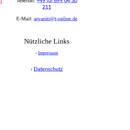
i
Telefon:
+49 (0) 699 04 30
211
E-Mail:
arvaniti@t-online.de
Nützliche Links
›
Impressum
›
Datenschutz