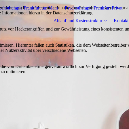
lebnis zu bieten. Bestimmte Inhalte von Drittanbietern werden nur ang
ychotherapie Frankfurt am Main
Psychotherapie Frankfurt Privat
e Informationen hierzu in der Datenschutzerklärung.
Ablauf und Kostenstruktur
Kontakt
utz vor Hackerangriffen und zur Gewährleistung eines konsistenten un
ieren. Hierunter fallen auch Statistiken, die dem Webseitenbetreiber v
r Nutzeraktivität über verschiedene Webseiten.
 die von Drittanbietern eigenverantwortlich zur Verfügung gestellt wer
 zu optimieren.