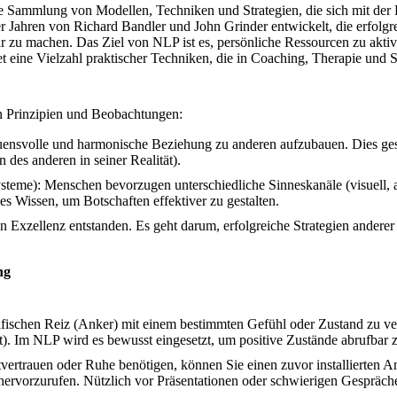
e Sammlung von Modellen, Techniken und Strategien, die sich mit der
 Jahren von Richard Bandler und John Grinder entwickelt, die erfol
r zu machen. Das Ziel von NLP ist es, persönliche Ressourcen zu aktiv
et eine Vielzahl praktischer Techniken, die in Coaching, Therapie un
n Prinzipien und Beobachtungen:
trauensvolle und harmonische Beziehung zu anderen aufzubauen. Dies g
 des anderen in seiner Realität).
ysteme): Menschen bevorzugen unterschiedliche Sinneskanäle (visuell, 
 Wissen, um Botschaften effektiver zu gestalten.
Exzellenz entstanden. Es geht darum, erfolgreiche Strategien anderer zu
ng
ezifischen Reiz (Anker) mit einem bestimmten Gefühl oder Zustand zu v
t). Im NLP wird es bewusst eingesetzt, um positive Zustände abrufbar
rtrauen oder Ruhe benötigen, können Sie einen zuvor installierten An
hervorzurufen. Nützlich vor Präsentationen oder schwierigen Gespräch