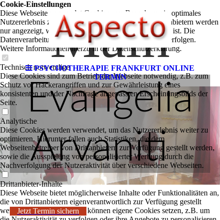
Cookie-Einstellungen
Main
Diese Webseite verwendet Cookies, um Besuchern ein optimales
Nutzererlebnis zu bieten. Bestimmte Inhalte von Drittanbietern werden
nur angezeigt, wenn die entsprechende Option aktiviert ist. Die
Datenverarbeitung kann dann auch in einem Drittland erfolgen.
Weitere Informationen hierzu in der Datenschutzerklärung.
Technisch notwendige
PSYCHOTHERAPIE FRANKFURT ONLINE
Diese Cookies sind zum Betrieb der Webseite notwendig, z.B. zum
TERMIN
Evangelia
Schutz vor Hackerangriffen und zur Gewährleistung eines
konsistenten und der Nachfrage angepassten Erscheinungsbilds der
Seite.
Analytische
Diese Cookies werden verwendet, um das Nutzererlebnis weiter zu
Arvaniti
optimieren. Hierunter fallen auch Statistiken, die dem
Webseitenbetreiber von Drittanbietern zur Verfügung gestellt werden,
sowie die Ausspielung von personalisierter Werbung durch die
Nachverfolgung der Nutzeraktivität über verschiedene Webseiten.
Drittanbieter-Inhalte
Diese Webseite bietet möglicherweise Inhalte oder Funktionalitäten an,
die von Drittanbietern eigenverantwortlich zur Verfügung gestellt
werden. Diese Drittanbieter können eigene Cookies setzen, z.B. um
Jetzt Termin sichern
die Nutzeraktivität zu verfolgen oder ihre Angebote zu personalisieren