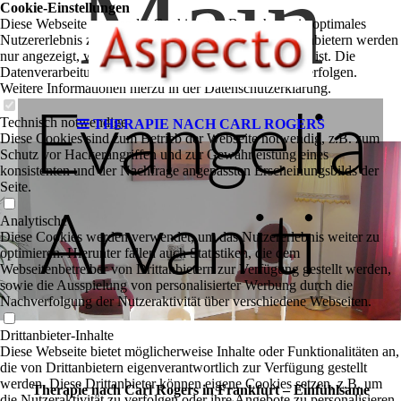
Main
Cookie-Einstellungen
Diese Webseite verwendet Cookies, um Besuchern ein optimales
Nutzererlebnis zu bieten. Bestimmte Inhalte von Drittanbietern werden
nur angezeigt, wenn die entsprechende Option aktiviert ist. Die
Datenverarbeitung kann dann auch in einem Drittland erfolgen.
Weitere Informationen hierzu in der Datenschutzerklärung.
Evangelia
Technisch notwendige
THERAPIE NACH CARL ROGERS
Diese Cookies sind zum Betrieb der Webseite notwendig, z.B. zum
Schutz vor Hackerangriffen und zur Gewährleistung eines
konsistenten und der Nachfrage angepassten Erscheinungsbilds der
Seite.
Arvaniti
Analytische
Diese Cookies werden verwendet, um das Nutzererlebnis weiter zu
optimieren. Hierunter fallen auch Statistiken, die dem
Webseitenbetreiber von Drittanbietern zur Verfügung gestellt werden,
sowie die Ausspielung von personalisierter Werbung durch die
Nachverfolgung der Nutzeraktivität über verschiedene Webseiten.
Drittanbieter-Inhalte
Diese Webseite bietet möglicherweise Inhalte oder Funktionalitäten an,
die von Drittanbietern eigenverantwortlich zur Verfügung gestellt
werden. Diese Drittanbieter können eigene Cookies setzen, z.B. um
Therapie nach Carl Rogers in Frankfurt – Einfühlsame
die Nutzeraktivität zu verfolgen oder ihre Angebote zu personalisieren