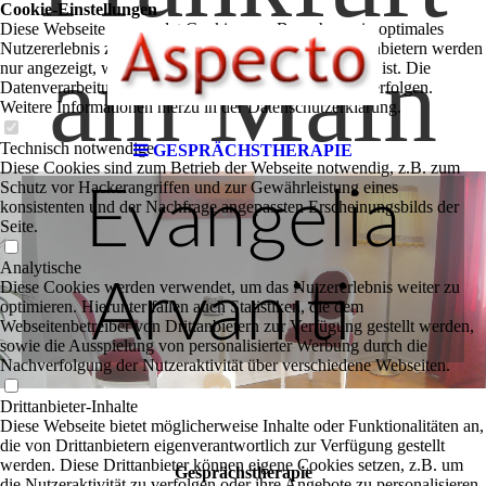
Cookie-Einstellungen
Diese Webseite verwendet Cookies, um Besuchern ein optimales
Nutzererlebnis zu bieten. Bestimmte Inhalte von Drittanbietern werden
am Main
nur angezeigt, wenn die entsprechende Option aktiviert ist. Die
Datenverarbeitung kann dann auch in einem Drittland erfolgen.
Weitere Informationen hierzu in der Datenschutzerklärung.
Technisch notwendige
GESPRÄCHSTHERAPIE
Diese Cookies sind zum Betrieb der Webseite notwendig, z.B. zum
Schutz vor Hackerangriffen und zur Gewährleistung eines
Evangelia
konsistenten und der Nachfrage angepassten Erscheinungsbilds der
Seite.
Analytische
Arvaniti
Diese Cookies werden verwendet, um das Nutzererlebnis weiter zu
optimieren. Hierunter fallen auch Statistiken, die dem
Webseitenbetreiber von Drittanbietern zur Verfügung gestellt werden,
sowie die Ausspielung von personalisierter Werbung durch die
Nachverfolgung der Nutzeraktivität über verschiedene Webseiten.
Drittanbieter-Inhalte
Diese Webseite bietet möglicherweise Inhalte oder Funktionalitäten an,
die von Drittanbietern eigenverantwortlich zur Verfügung gestellt
werden. Diese Drittanbieter können eigene Cookies setzen, z.B. um
Gesprächstherapie
die Nutzeraktivität zu verfolgen oder ihre Angebote zu personalisieren