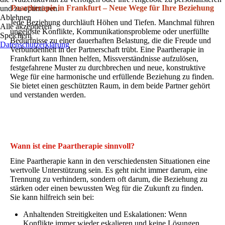
Paartherapie in Frankfurt – Neue Wege für Ihre Beziehung
und zu optimieren.
Ablehnen
Jede Beziehung durchläuft Höhen und Tiefen. Manchmal führen
Alle akzeptieren
ungelöste Konflikte, Kommunikationsprobleme oder unerfüllte
Speichern
Bedürfnisse zu einer dauerhaften Belastung, die die Freude und
Datenschutzerklärung
Verbundenheit in der Partnerschaft trübt. Eine Paartherapie in
Frankfurt kann Ihnen helfen, Missverständnisse aufzulösen,
festgefahrene Muster zu durchbrechen und neue, konstruktive
Wege für eine harmonische und erfüllende Beziehung zu finden.
Sie bietet einen geschützten Raum, in dem beide Partner gehört
und verstanden werden.
Wann ist eine Paartherapie sinnvoll?
Eine Paartherapie kann in den verschiedensten Situationen eine
wertvolle Unterstützung sein. Es geht nicht immer darum, eine
Trennung zu verhindern, sondern oft darum, die Beziehung zu
stärken oder einen bewussten Weg für die Zukunft zu finden.
Sie kann hilfreich sein bei:
Anhaltenden Streitigkeiten und Eskalationen: Wenn
Konflikte immer wieder eskalieren und keine Lösungen