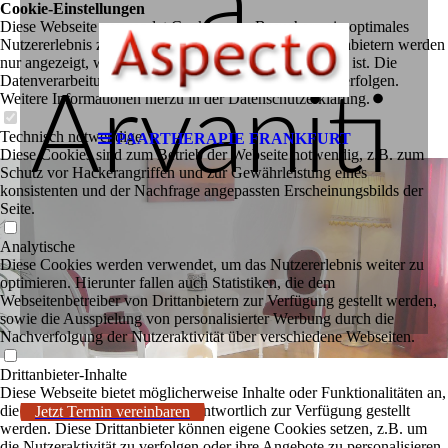
a
Cookie-Einstellungen
Diese Webseite verwendet Cookies, um Besuchern ein optimales
Nutzererlebnis zu bieten. Bestimmte Inhalte von Drittanbietern werden
nur angezeigt, wenn die entsprechende Option aktiviert ist. Die
Datenverarbeitung kann dann auch in einem Drittland erfolgen.
Arvaniti
Weitere Informationen hierzu in der Datenschutzerklärung.
Technisch notwendige
PAARTHERAPIE FRANKFURT
Diese Cookies sind zum Betrieb der Webseite notwendig, z.B. zum
Schutz vor Hackerangriffen und zur Gewährleistung eines
konsistenten und der Nachfrage angepassten Erscheinungsbilds der
Seite.
Analytische
Diese Cookies werden verwendet, um das Nutzererlebnis weiter zu
optimieren. Hierunter fallen auch Statistiken, die dem
Webseitenbetreiber von Drittanbietern zur Verfügung gestellt werden,
sowie die Ausspielung von personalisierter Werbung durch die
Nachverfolgung der Nutzeraktivität über verschiedene Webseiten.
Drittanbieter-Inhalte
Diese Webseite bietet möglicherweise Inhalte oder Funktionalitäten an,
die von Drittanbietern eigenverantwortlich zur Verfügung gestellt
Jetzt Termin vereinbaren
werden. Diese Drittanbieter können eigene Cookies setzen, z.B. um
die Nutzeraktivität zu verfolgen oder ihre Angebote zu personalisieren