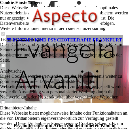
Main
Cookie-Einstellungen
Diese Webseite verwendet Cookies, um Besuchern ein optimales
Nutzererlebnis zu bieten. Bestimmte Inhalte von Drittanbietern werden
nur angezeigt, wenn die entsprechende Option aktiviert ist. Die
Datenverarbeitung kann dann auch in einem Drittland erfolgen.
Weitere Informationen hierzu in der Datenschutzerklärung.
Technisch notwendige
INNERES KIND PSYCHOTHERAPIE FRANKFURT
Evangelia
Diese Cookies sind zum Betrieb der Webseite notwendig, z.B. zum
Schutz vor Hackerangriffen und zur Gewährleistung eines
konsistenten und der Nachfrage angepassten Erscheinungsbilds der
Seite.
Arvaniti
Analytische
Diese Cookies werden verwendet, um das Nutzererlebnis weiter zu
optimieren. Hierunter fallen auch Statistiken, die dem
Webseitenbetreiber von Drittanbietern zur Verfügung gestellt werden,
sowie die Ausspielung von personalisierter Werbung durch die
Nachverfolgung der Nutzeraktivität über verschiedene Webseiten.
Drittanbieter-Inhalte
Diese Webseite bietet möglicherweise Inhalte oder Funktionalitäten an,
die von Drittanbietern eigenverantwortlich zur Verfügung gestellt
werden. Diese Drittanbieter können eigene Cookies setzen, z.B. um
Psychotherapie und Arbeit mit dem Inneren Kind in
die Nutzeraktivität zu verfolgen oder ihre Angebote zu personalisieren